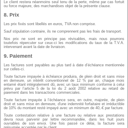
Le client restera néanmoins seul tenu de la perte, même par cas fortuit
ou force majeure, des marchandises objet de la présente clause.
8.
Prix
L
es prix fixés sont libellés en euros
,
TVA non comprise.
Sauf stipulation contraire, ils ne comprennent pas les frais de transport.
Nos prix ne sont en principe pas révisables, mais nous pourrons
toutefois répercuter sur ceux-ci les modifications du taux de la T.V.A.
intervenant avant la date de livraison.
9.
Paiement
Les factures sont payables au plus tard à date d’échéance mentionnée
sur celles-ci.
Toute facture impayée à échéance produira, de plein droit et sans mise
en demeure, un intérêt conventionnel de 12 % par an, chaque mois
entamé étant intégralement dû, avec un taux minimum conforme à celui
prévu par l’article 5 de la loi du 2 août 2002 relative au retard de
paiement dans les transactions commerciales.
Toute facture impayée à l’échéance sera, en outre, majorée, de plein
droit et sans mise en demeure, d'une indemnité forfaitaire et irréductible
de 10% du montant resté impayé avec un minimum de 40,-€ par facture.
Toute contestation relative à une facture ou relative aux prestations
devra nous parvenir par lettre recommandée, dans les huit jours
ouvrables de son envoi. Une fois passé ce délai, la facture sera
présumée acceptée par le client.