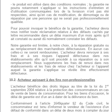
- le produit est utilisé dans des conditions normales ; la garantie ne
pourra notamment s’appliquer si les instructions d’entretien et
d’utilisation communiquées lors de la livraison n’ont pas été
respectées, ainsi qu’en cas de modification, de démontage ou de
réparation par une personne qui ne serait pas professionnellement
qualifiée.
Pour pouvoir invoquer le bénéfice de la garantie, l’acheteur devra
nous notifier toute réclamation relative à des défauts cachés par
lettre recommandée dans un délai maximum d’un mois après qu’il
ait constaté ou aurait dû normalement constater les défauts.
Notre garantie est limitée, à notre choix, à la réparation gratuite ou
au remplacement des marchandises défectueuses. En aucun cas
celles-ci ne seront remboursées. L’acheteur devra renvoyer à ses
frais et à ses risques l’appareil défectueux dans nos
établissements afin qu’il soit procédé à sa réparation ou à son
remplacement. Nous supporterons les frais de renvoi dans nos
établissements et les frais de retour chez l’acheteur si l’appareil
auquel la garantie s’applique se révèle être effectivement
défectueux.
10.2.
Acheteur agissant à des fins non-professionnelles
er
L’acheteur bénéficie des droits légaux au titre de la loi du 1
septembre 2004 relative à la protection des consommateurs en cas
de vente de biens de consommation. Pour les biens d’occasion, le
délai de garantie est d’un an à dater de la délivrance du bien.
Conformément à l’article 1649
quater
§2 du Code civil, le
consommateur est tenu d’informer le vendeur de l’existence d’un
défaut de conformité dans un délai de deux mois à compter du jour