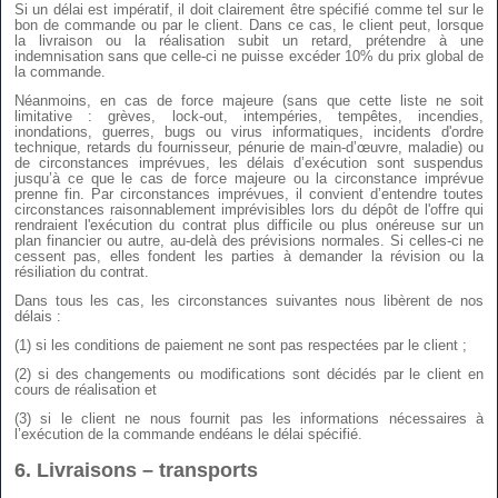
Si un délai est impératif, il doit clairement être spécifié comme tel sur le
bon de commande ou par le client. Dans ce cas, le client peut, lorsque
la livraison ou la réalisation subit un retard, prétendre à une
indemnisation sans que celle-ci ne puisse excéder 10% du prix global de
la commande.
Néanmoins, en cas de force majeure (sans que cette liste ne soit
limitative : grèves, lock-out, intempéries, tempêtes, incendies,
inondations, guerres, bugs ou virus informatiques, incidents d'ordre
technique, retards du fournisseur, pénurie de main-d’œuvre, maladie) ou
de circonstances imprévues, les délais d’exécution sont suspendus
jusqu’à ce que le cas de force majeure ou la circonstance imprévue
prenne fin. Par circonstances imprévues, il convient d’entendre toutes
circonstances raisonnablement imprévisibles lors du dépôt de l'offre qui
rendraient l'exécution du contrat plus difficile ou plus onéreuse sur un
plan financier ou autre, au-delà des prévisions normales. Si celles-ci ne
cessent pas, elles fondent les parties à demander la révision ou la
résiliation du contrat.
Dans tous les cas, les circonstances suivantes nous libèrent de nos
délais :
(1) si les conditions de paiement ne sont pas respectées par le client ;
(2) si des changements ou modifications sont décidés par le client en
cours de réalisation et
(3) si le client ne nous fournit pas les informations nécessaires à
l’exécution de la commande endéans le délai spécifié.
6.
Livraisons – transports