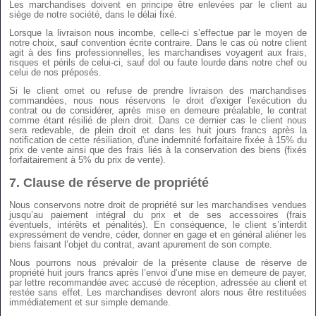
Les marchandises doivent en principe être enlevées par le client au
siège de notre société, dans le délai fixé.
Lorsque la livraison nous incombe, celle-ci s’effectue par le moyen de
notre choix, sauf convention écrite contraire. Dans le cas où notre client
agit à des fins professionnelles, les marchandises voyagent aux frais,
risques et périls de celui-ci, sauf dol ou faute lourde dans notre chef ou
celui de nos préposés.
Si le client omet ou refuse de prendre livraison des marchandises
commandées, nous nous réservons le droit d'exiger l'exécution du
contrat ou de considérer, après mise en demeure préalable, le contrat
comme étant résilié de plein droit. Dans ce dernier cas le client nous
sera redevable, de plein droit et dans les huit jours francs après la
notification de cette résiliation, d'une indemnité forfaitaire fixée à 15% du
prix de vente ainsi que des frais liés à la conservation des biens (fixés
forfaitairement à 5% du prix de vente).
7.
Clause de réserve de propriété
Nous conservons notre droit de propriété sur les marchandises vendues
jusqu’au paiement intégral du prix et de ses accessoires (frais
éventuels, intérêts et pénalités). En conséquence, le client s’interdit
expressément de vendre, céder, donner en gage et en général aliéner les
biens faisant l’objet du contrat, avant apurement de son compte.
Nous pourrons nous prévaloir de la présente clause de réserve de
propriété huit jours francs après l’envoi d’une mise en demeure de payer,
par lettre recommandée avec accusé de réception, adressée au client et
restée sans effet. Les marchandises devront alors nous être restituées
immédiatement et sur simple demande.