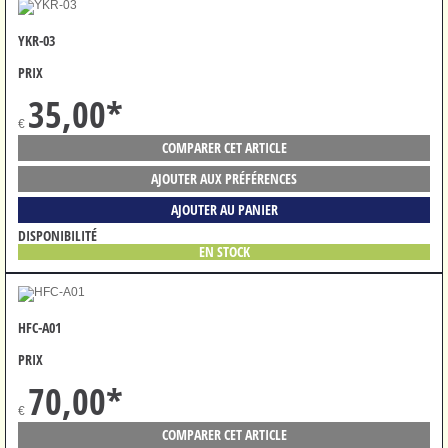
YKR-03
PRIX
35,00
*
€
COMPARER CET ARTICLE
AJOUTER AUX PRÉFÉRENCES
AJOUTER AU PANIER
DISPONIBILITÉ
EN STOCK
HFC-A01
PRIX
70,00
*
€
COMPARER CET ARTICLE