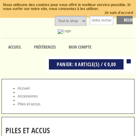
Nous utilisons des cookies pour vous offrir le meilleur service possible. Si
vous surfer sur notre site, vous consentez à les utiliser.
Je suis d'accord
ACCUEIL
PRÉFÉRENCES
MON COMPTE
PANIER: 0 ARTICLE(S) / € 0,00
Accueil
Accessoires
Piles et accus
PILES ET ACCUS